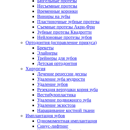
Бюгельные протезы
Несъемные протезы
Временные коронки
Виниры на зубы
Пластиночные зубные протезы
Съемные протезы Акри-Фри
Зубные протезы Квадротти
Нейлоновые протезы зубов
Ортодонтия (исправление прикуса)
Брекеты
Элайнеры
Трейнеры для зубов
Детская ортодонтия
Хирургия
Лечение рецессии десны
Удаление зуба мудрости
Удаление зубов
Резекция верхушки корня зуба
Вестибулопластика
Удаление подвижного зуба
Удаление экзостоза
Наращивание костной ткани
Имплантация зубов
Одномоментная имплантация
Синус-лифтинг