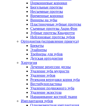
Циркониевые коронки
Бюгельные протезы
Несъемные протезы
Временные коронки
Виниры на зубы
Пластиночные зубные протезы
Съемные протезы Акри-Фри
Зубные протезы Квадротти
Нейлоновые протезы зубов
Ортодонтия (исправление прикуса)
Брекеты
Элайнеры
Трейнеры для зубов
Детская ортодонтия
Хирургия
Лечение рецессии десны
Удаление зуба мудрости
Удаление зубов
Резекция верхушки корня зуба
Вестибулопластика
Удаление подвижного зуба
Удаление экзостоза
Наращивание костной ткани
Имплантация зубов
Одномоментная имплантация