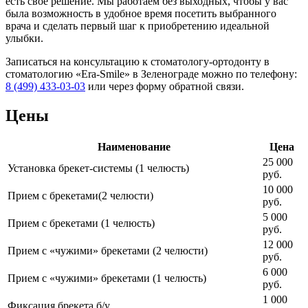
есть свое решение. Мы работаем без выходных, чтобы у вас
была возможность в удобное время посетить выбранного
врача и сделать первый шаг к приобретению идеальной
улыбки.
Записаться на консультацию к стоматологу-ортодонту в
стоматологию «Era-Smile» в Зеленограде можно по телефону:
8 (499) 433-03-03
или через форму обратной связи.
Цены
Наименование
Цена
25 000
Установка брекет-системы (1 челюсть)
руб.
10 000
Прием с брекетами(2 челюсти)
руб.
5 000
Прием с брекетами (1 челюсть)
руб.
12 000
Прием с «чужими» брекетами (2 челюсти)
руб.
6 000
Прием с «чужими» брекетами (1 челюсть)
руб.
1 000
Фиксация брекета б/у