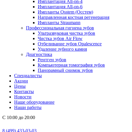
Имплантация All-on-4
Имплантация All-on-6
Импланты Osstem (Осстем)
Направленная костная регенерация
Импланты Straumann
Профессиональная гигиена зубов
Ультразвуковая чистка зубов
Чистка зубов Air Flow
Отбеливание зубов Opalescence
Удаление зубного камня
Диагностика
Рентген зубов
Компьютерная томография зубов
Панорамный снимок зубов
Специалисты
Акции
Цены
Контакты
Новости
Наше оборудование
Наши работы
С 10:00 до 20:00
8 (499) 433-03-03