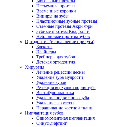
Бюгельные протезы
Несъемные протезы
Временные коронки
Виниры на зубы
Пластиночные зубные протезы
Съемные протезы Акри-Фри
Зубные протезы Квадротти
Нейлоновые протезы зубов
Ортодонтия (исправление прикуса)
Брекеты
Элайнеры
Трейнеры для зубов
Детская ортодонтия
Хирургия
Лечение рецессии десны
Удаление зуба мудрости
Удаление зубов
Резекция верхушки корня зуба
Вестибулопластика
Удаление подвижного зуба
Удаление экзостоза
Наращивание костной ткани
Имплантация зубов
Одномоментная имплантация
Синус-лифтинг