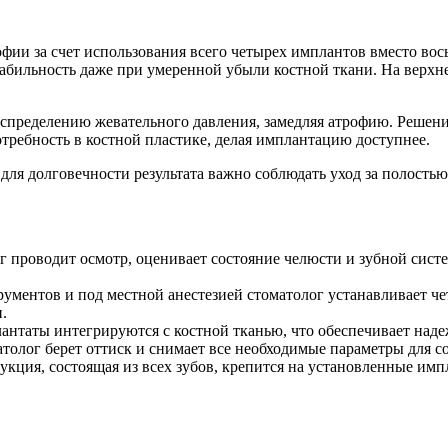
рофии за счет использования всего четырех имплантов вместо в
абильность даже при умеренной убыли костной ткани. На верхне
аспределению жевательного давления, замедляя атрофию. Решени
требность в костной пластике, делая имплантацию доступнее.
для долговечности результата важно соблюдать уход за полостью
г проводит осмотр, оценивает состояние челюсти и зубной сис
ментов и под местной анестезией стоматолог устанавливает че
.
антаты интегрируются с костной тканью, что обеспечивает наде
толог берет оттиск и снимает все необходимые параметры для с
укция, состоящая из всех зубов, крепится на установленные им