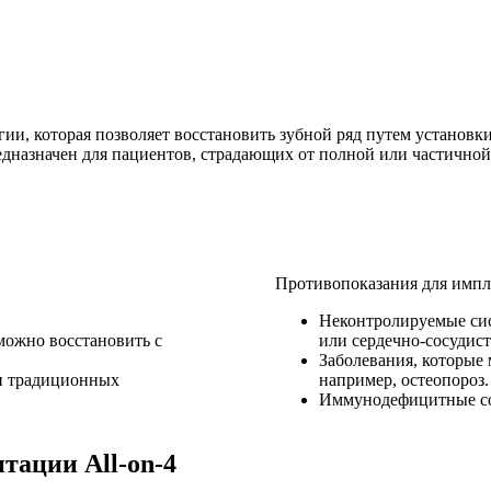
ии, которая позволяет восстановить зубной ряд путем установк
дназначен для пациентов, страдающих от полной или частичной
Противопоказания для импл
Неконтролируемые сист
можно восстановить с
или сердечно-сосудис
Заболевания, которые 
ки традиционных
например, остеопороз.
Иммунодефицитные сос
тации All-on-4