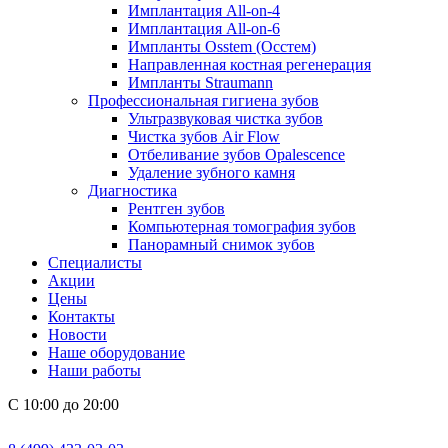
Имплантация All-on-4
Имплантация All-on-6
Импланты Osstem (Осстем)
Направленная костная регенерация
Импланты Straumann
Профессиональная гигиена зубов
Ультразвуковая чистка зубов
Чистка зубов Air Flow
Отбеливание зубов Opalescence
Удаление зубного камня
Диагностика
Рентген зубов
Компьютерная томография зубов
Панорамный снимок зубов
Специалисты
Акции
Цены
Контакты
Новости
Наше оборудование
Наши работы
С 10:00 до 20:00