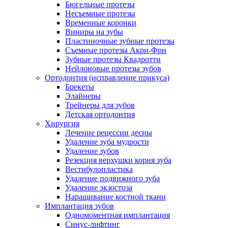
Бюгельные протезы
Несъемные протезы
Временные коронки
Виниры на зубы
Пластиночные зубные протезы
Съемные протезы Акри-Фри
Зубные протезы Квадротти
Нейлоновые протезы зубов
Ортодонтия (исправление прикуса)
Брекеты
Элайнеры
Трейнеры для зубов
Детская ортодонтия
Хирургия
Лечение рецессии десны
Удаление зуба мудрости
Удаление зубов
Резекция верхушки корня зуба
Вестибулопластика
Удаление подвижного зуба
Удаление экзостоза
Наращивание костной ткани
Имплантация зубов
Одномоментная имплантация
Синус-лифтинг