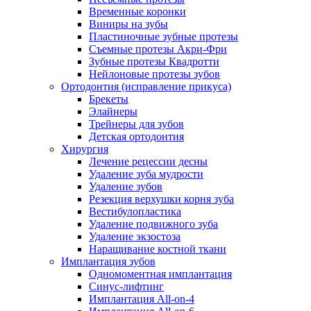
Временные коронки
Виниры на зубы
Пластиночные зубные протезы
Съемные протезы Акри-Фри
Зубные протезы Квадротти
Нейлоновые протезы зубов
Ортодонтия (исправление прикуса)
Брекеты
Элайнеры
Трейнеры для зубов
Детская ортодонтия
Хирургия
Лечение рецессии десны
Удаление зуба мудрости
Удаление зубов
Резекция верхушки корня зуба
Вестибулопластика
Удаление подвижного зуба
Удаление экзостоза
Наращивание костной ткани
Имплантация зубов
Одномоментная имплантация
Синус-лифтинг
Имплантация All-on-4