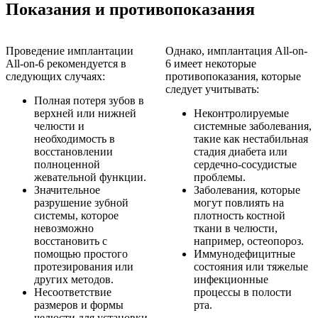
Показания и противопоказания
Проведение имплантации
Однако, имплантация All-on-
All-on-6 рекомендуется в
6 имеет некоторые
следующих случаях:
противопоказания, которые
следует учитывать:
Полная потеря зубов в
верхней или нижней
Неконтролируемые
челюсти и
системные заболевания,
необходимость в
такие как нестабильная
восстановлении
стадия диабета или
полноценной
сердечно-сосудистые
жевательной функции.
проблемы.
Значительное
Заболевания, которые
разрушение зубной
могут повлиять на
системы, которое
плотность костной
невозможно
ткани в челюсти,
восстановить с
например, остеопороз.
помощью простого
Иммунодефицитные
протезирования или
состояния или тяжелые
других методов.
инфекционные
Несоответствие
процессы в полости
размеров и формы
рта.
челюсти для установки