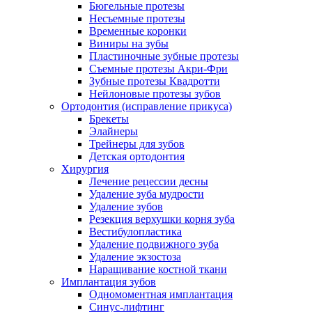
Бюгельные протезы
Несъемные протезы
Временные коронки
Виниры на зубы
Пластиночные зубные протезы
Съемные протезы Акри-Фри
Зубные протезы Квадротти
Нейлоновые протезы зубов
Ортодонтия (исправление прикуса)
Брекеты
Элайнеры
Трейнеры для зубов
Детская ортодонтия
Хирургия
Лечение рецессии десны
Удаление зуба мудрости
Удаление зубов
Резекция верхушки корня зуба
Вестибулопластика
Удаление подвижного зуба
Удаление экзостоза
Наращивание костной ткани
Имплантация зубов
Одномоментная имплантация
Синус-лифтинг