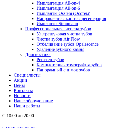
Имплантация All-on-4
Имплантация All-on-6
Импланты Osstem (Осстем)
Направленная костная регенерация
Импланты Straumann
Профессиональная гигиена зубов
Ультразвуковая чистка зубов
Чистка зубов Air Flow
Отбеливание зубов Opalescence
Удаление зубного камня
Диагностика
Рентген зубов
Компьютерная томография зубов
Панорамный снимок зубов
Специалисты
Акции
Цены
Контакты
Новости
Наше оборудование
Наши работы
С 10:00 до 20:00