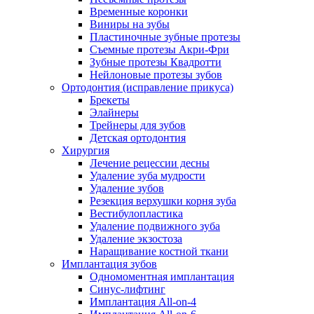
Временные коронки
Виниры на зубы
Пластиночные зубные протезы
Съемные протезы Акри-Фри
Зубные протезы Квадротти
Нейлоновые протезы зубов
Ортодонтия (исправление прикуса)
Брекеты
Элайнеры
Трейнеры для зубов
Детская ортодонтия
Хирургия
Лечение рецессии десны
Удаление зуба мудрости
Удаление зубов
Резекция верхушки корня зуба
Вестибулопластика
Удаление подвижного зуба
Удаление экзостоза
Наращивание костной ткани
Имплантация зубов
Одномоментная имплантация
Синус-лифтинг
Имплантация All-on-4